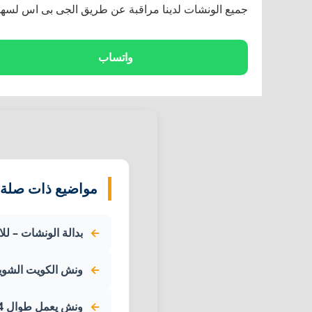
جميع الونشات لدينا مراقبة عن طريق الجى بى اس لسهولة توفير اقرب س
واتساب
مواضيع ذات صلة:
بدالة الونشات – للا
ونش الكويت الشويخ 08080
ونش يعمل طوال 24 ساعة