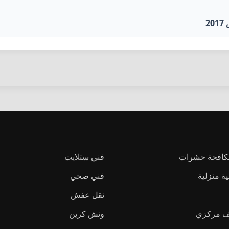
2
كافحة حشرات
فني ستلايت
 منزلية
فني صحي
نقل عفش
يف مركزي
ونش كرين